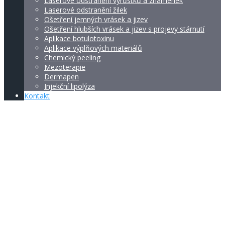
Laserové odstranění výrůstků a znamének
Laserové odstranění žilek
Ošetření jemných vrásek a jizev
Ošetření hlubších vrásek a jizev s projevy stárnutí
Aplikace botulotoxinu
Aplikace výplňových materiálů
Chemický peeling
Mezoterapie
Dermapen
Injekční lipolýza
Kontakt