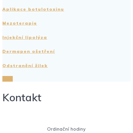
Aplikace botulotoxinu
Mezoterapie
Injekční lipolýza
Dermapen ošetření
Odstranění žilek
Ceník
Kontakt
Ordinační hodiny