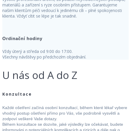
materiálů a zařízení s ryze osobním přístupem. Garantujeme
našim klientům péči vedoucí k jedinému cíli – plné spokojenosti
klienta. Vždyť cítit se lépe je tak snadné.
Ordinační hodiny
Vždy úterý a středa od 9:00 do 17:00.
Všechny návštěvy po předchozím objednání.
U nás od A do Z
Konzultace
Každé ošetření začíná osobní konzultací, během které lékař vybere
vhodný postup ošetření přímo pro Vás, vše podrobně vysvětlí a
zodpoví veškeré Vaše dotazy.
Během konzultace se dozvíte, jaké výsledky lze očekávat, budete
informováni o potenciálních komplikacích a rizicích a dále pak o