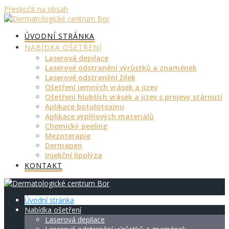
Přeskočit na obsah
ÚVODNÍ STRÁNKA
NABÍDKA OŠETŘENÍ
Laserová depilace
Laserové odstranění výrůstků a znamének
Laserové odstranění žilek
Ošetření jemných vrásek a jizev
Ošetření hlubších vrásek a jizev s projevy stárnutí
Aplikace botulotoxinu
Aplikace výplňových materiálů
Chemický peeling
Mezoterapie
Dermapen
Injekční lipolýza
KONTAKT
Úvodní stránka
Nabídka ošetření
Laserová depilace